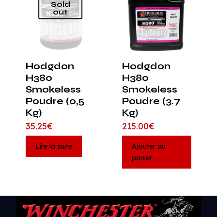
Sold
out
Hodgdon
Hodgdon
H380
H380
Smokeless
Smokeless
Poudre (0,5
Poudre (3.7
Kg)
Kg)
35.25
€
215.00
€
Lire la suite
Ajouter au
panier