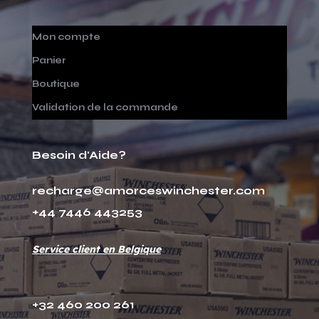
Mon compte
Panier
Boutique
Validation de la commande
Besoin d'Aide?
recharge@amorceswinchester.com
+44 7446 443253
Service client en Belgique
+32 460 200 261