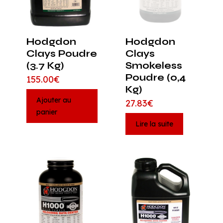
Hodgdon
Hodgdon
Clays Poudre
Clays
(3.7 Kg)
Smokeless
Poudre (0,4
155.00
€
Kg)
Ajouter au
27.83
€
panier
Lire la suite