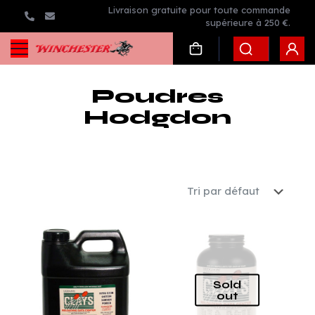
Livraison gratuite pour toute commande
supérieure à 250 €.
Poudres
Hodgdon
Sold
out