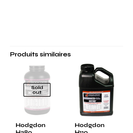
Produits similaires
Sold
out
Hodgdon
Hodgdon
H380
H110