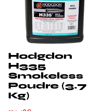
Hodgdon
H335
Smokeless
Poudre (3.7
Kg)