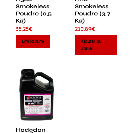
Smokeless
Smokeless
Poudre (0,5
Poudre (3.7
Kg)
Kg)
35.25
€
210.89
€
Lire la suite
Ajouter au
panier
Hodgdon