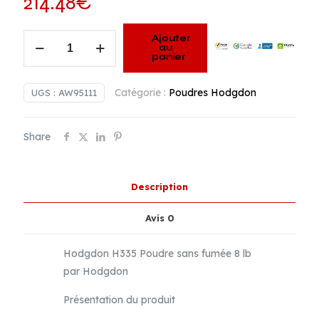
214.48
€
quantité
Ajouter
au
de
panier
Hodgdon
H335
Catégorie :
Poudres Hodgdon
UGS :
AW95111
Smokeless
Poudre
Share
(3.7
Kg)
Description
Avis
0
Hodgdon H335 Poudre sans fumée 8 lb
par Hodgdon
Présentation du produit