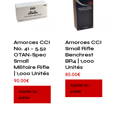
Amorces CCI
Amorces CCI
No. 41 – 5.52
Small Rifle
OTAN-Spec
Benchrest
Small
BR4 | 1,000
Militaire Rifle
Unités
| 1,000 Unités
85.00
€
90.00
€
Ajouter au
Ajouter au
panier
panier