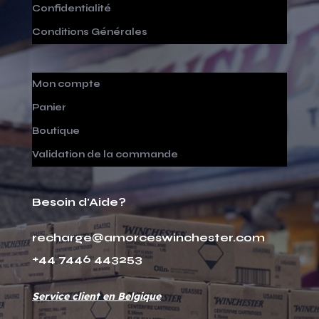
Confidentialité
Conditions Générales
Mon compte
Panier
Boutique
Validation de la commande
Besoin d'Aide?
recharge@amorceswinchester.com
+44 7446 443253
Service client en Belgique