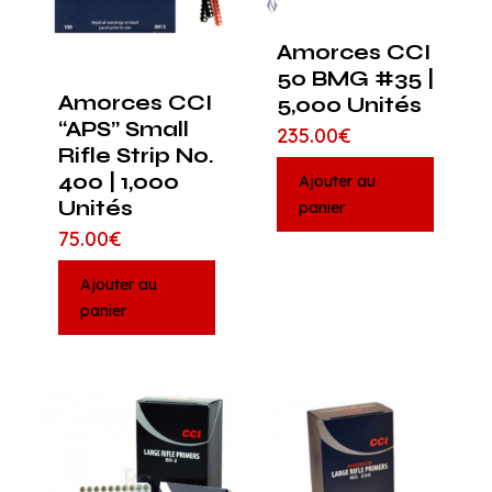
Amorces CCI
50 BMG #35 |
Amorces CCI
5,000 Unités
“APS” Small
235.00
€
Rifle Strip No.
400 | 1,000
Ajouter au
Unités
panier
75.00
€
Ajouter au
panier