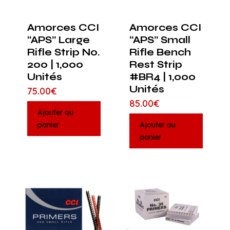
Amorces CCI
Amorces CCI
“APS” Large
“APS” Small
Rifle Strip No.
Rifle Bench
200 | 1,000
Rest Strip
Unités
#BR4 | 1,000
Unités
75.00
€
85.00
€
Ajouter au
panier
Ajouter au
panier