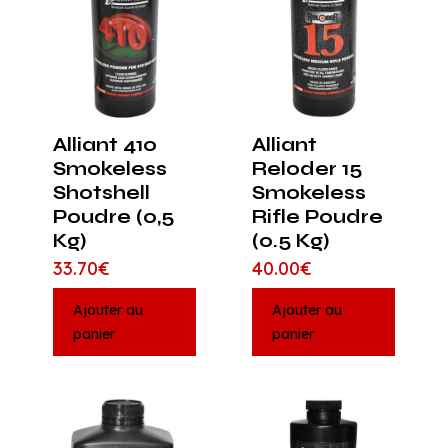
Alliant 410
Alliant
Smokeless
Reloder 15
Shotshell
Smokeless
Poudre (0,5
Rifle Poudre
Kg)
(0.5 Kg)
33.70
€
40.00
€
Ajouter au
Ajouter au
panier
panier