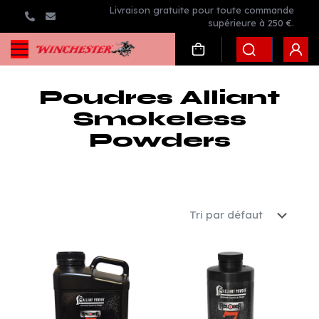
Livraison gratuite pour toute commande
supérieure à 250 €.
Poudres Alliant
Smokeless
Powders