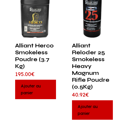
Alliant Herco
Alliant
Smokeless
Reloder 25
Poudre (3.7
Smokeless
Kg)
Heavy
Magnum
195.00
€
Rifle Poudre
Ajouter au
(0.5Kg)
panier
40.92
€
Ajouter au
panier