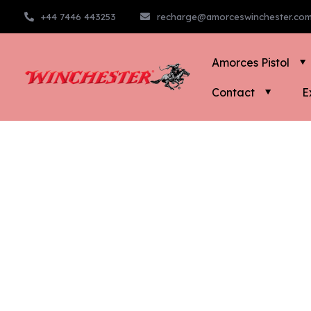
+44 7446 443253
recharge@amorceswinchester.co
Amorces Pistol
Contact
E