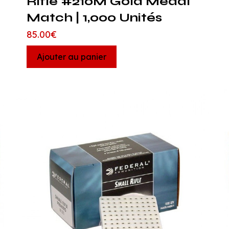
Rifle #210M Gold Medal
Match | 1,000 Unités
85.00
€
Ajouter au panier