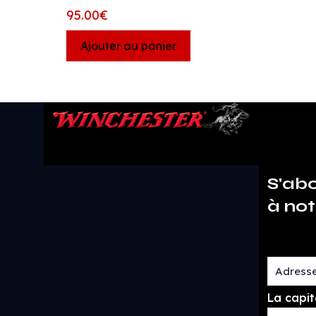
95.00
€
Ajouter au panier
S'ab
à not
La capit