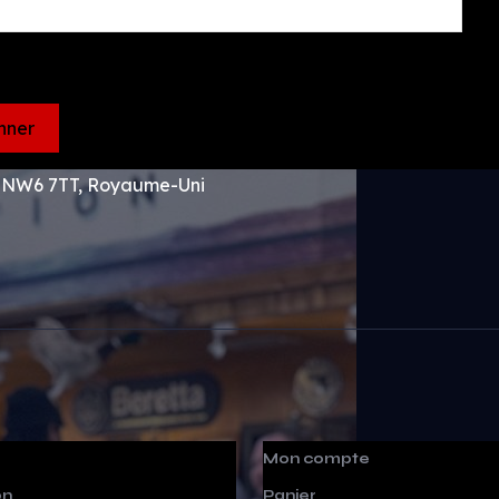
n NW6 7TT, Royaume-Uni
Mon compte
on
Panier