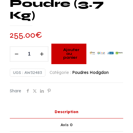
Poudre (3.7
Kg)
255.00
€
quantité
Ajouter
au
de
panier
Hodgdon
H1000
Catégorie :
Poudres Hodgdon
UGS :
AW32483
Smokeless
Poudre
Share
(3.7
Kg)
Description
Avis
0