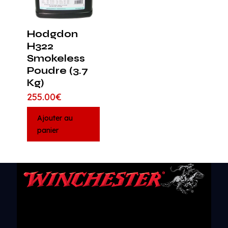
Hodgdon
H322
Smokeless
Poudre (3.7
Kg)
255.00
€
Ajouter au
panier