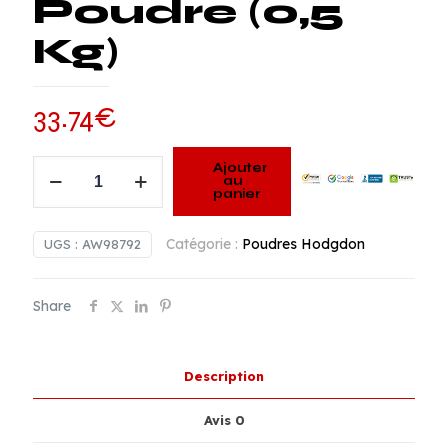
Poudre (0,5
Kg)
33.74
€
quantité
Ajouter
au
de
panier
Hodgdon
H110
Catégorie :
Poudres Hodgdon
UGS :
AW98792
Smokeless
Poudre
Share
(0,5
Kg)
Description
Avis
0