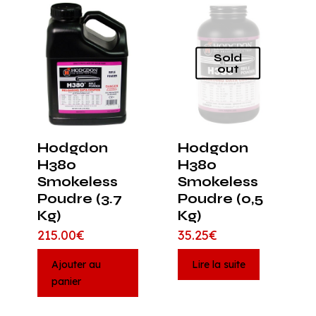
Sold
out
Hodgdon
Hodgdon
H380
H380
Smokeless
Smokeless
Poudre (3.7
Poudre (0,5
Kg)
Kg)
215.00
€
35.25
€
Ajouter au
Lire la suite
panier