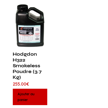
Hodgdon
H322
Smokeless
Poudre (3.7
Kg)
255.00
€
Ajouter au
panier