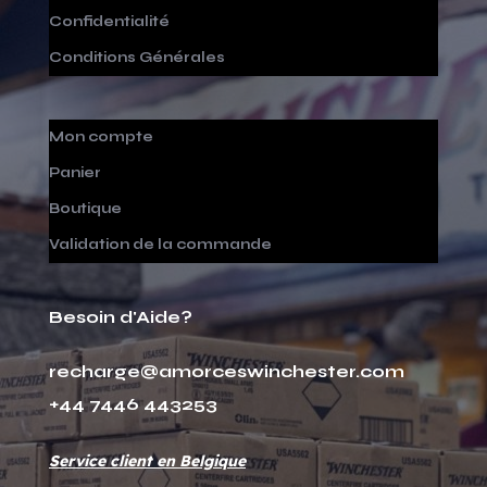
Confidentialité
Conditions Générales
Mon compte
Panier
Boutique
Validation de la commande
Besoin d'Aide?
recharge@amorceswinchester.com
+44 7446 443253
Service client en Belgique