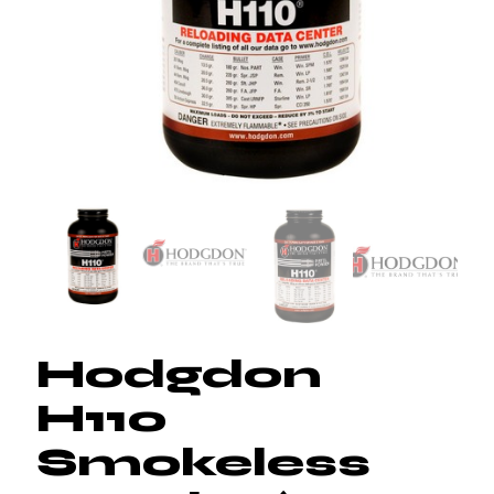
Hodgdon
H110
Smokeless