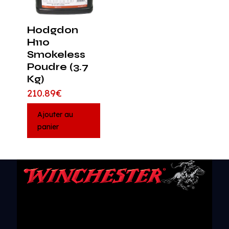
Hodgdon
H110
Smokeless
Poudre (3.7
Kg)
210.89
€
Ajouter au
panier