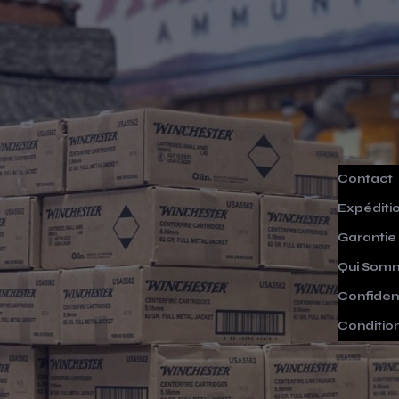
Contact
Expéditi
Garantie
Qui Som
Confident
Conditio