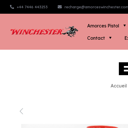
+44 7446 443253
recharge@amorceswinchester.co
Amorces Pistol
Contact
E
Accueil