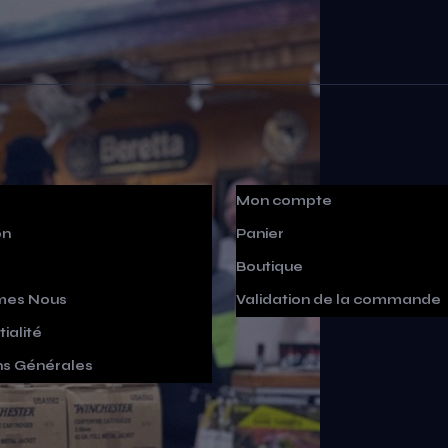
Mon compte
on
Panier
Boutique
mes Nous
Validation de la commande
ialité
ns Générales