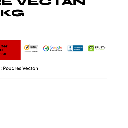
E VECTAN
5KG
uter
u
ier
 :
Poudres Vectan