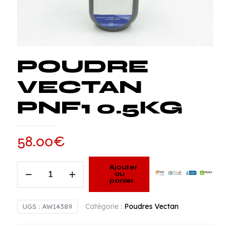
POUDRE
VECTAN
PNF1 0.5KG
58.00
€
quantité
Ajouter
au
de
panier
POUDRE
VECTAN
Catégorie :
Poudres Vectan
UGS :
AW14389
PNF1