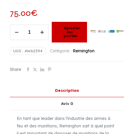
75.00
€
quantité
Ajouter
au
de
panier
Amorces
Remington
Catégorie :
Remington
UGS :
AW62394
#
7
Share
1/2
Bench
Rest
Description
Small
Rifle
Avis
0
|
1,000
En tant que leader dans l’industrie des armes à
Unités
feu et des munitions, Remington sait à quel point
il est important de disposer de munitions de la