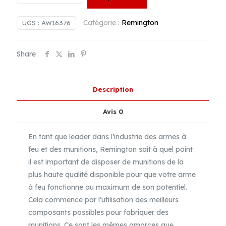
Amorces
Remington
Catégorie :
Remington
UGS :
AW16376
#
6
Share
1/2
Small
Rifle
Description
|
1,000
Avis
0
Unités
En tant que leader dans l’industrie des armes à
feu et des munitions, Remington sait à quel point
il est important de disposer de munitions de la
plus haute qualité disponible pour que votre arme
à feu fonctionne au maximum de son potentiel.
Cela commence par l’utilisation des meilleurs
composants possibles pour fabriquer des
munitions. Ce sont les mêmes amorces que