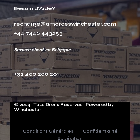
Besoin d'Aide?
recharge@amorceswinchester.com
+44 7446 443253
Service client en Belgique
+32 460 200 261
© 2024 | Tous Droits Réservés | Powered by
Winchester
Conditions Générales
Confidentialité
Expédition