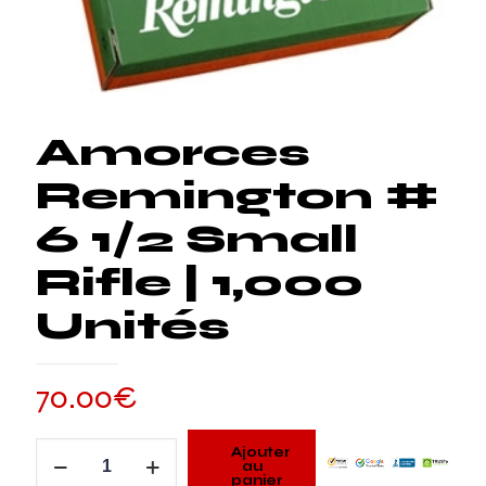
Amorces
Remington #
6 1/2 Small
Rifle | 1,000
Unités
70.00
€
quantité
Ajouter
au
de
panier