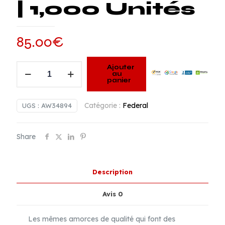
| 1,000 Unités
85.00
€
quantité
Ajouter
au
de
panier
Amorces
Federal
Catégorie :
Federal
UGS :
AW34894
Large
Rifle
Share
Magnum
#215M
Gold
Description
Medal
Match
Avis
0
|
1,000
Les mêmes amorces de qualité qui font des