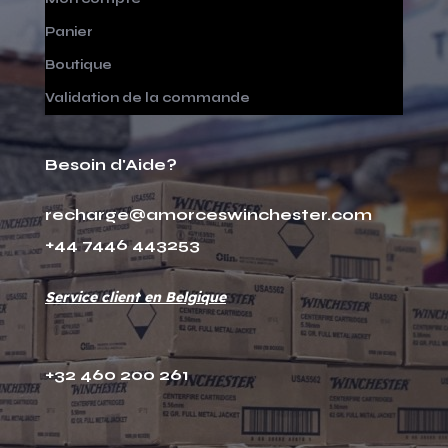
Panier
Boutique
Validation de la commande
Besoin d'Aide?
recharge@amorceswinchester.com
+44 7446 443253
Service client en Belgique
+32 460 200 261