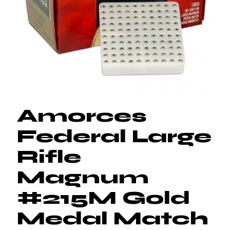
Amorces
Federal Large
Rifle
Magnum
#215M Gold
Medal Match