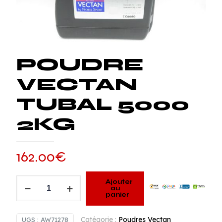
POUDRE
VECTAN
TUBAL 5000
2KG
162.00
€
quantité
Ajouter
au
de
panier
POUDRE
VECTAN
Catégorie :
Poudres Vectan
UGS :
AW71278