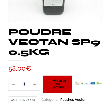
POUDRE
VECTAN SP9
0.5KG
58.00
€
quantité
Ajouter
au
de
panier
POUDRE
VECTAN
Catégorie :
Poudres Vectan
UGS :
AW86673
SP9