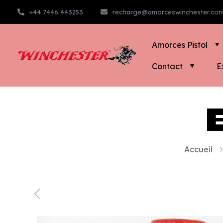
+44 7446 443253
recharge@amorceswinchester.co
Amorces Pistol
Contact
E
Accueil