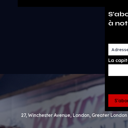
S'ab
à not
La capit
27, Winchester Avenue, London, Greater Londo