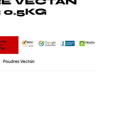
E VECTAN
2 0.5KG
uter
u
ier
 :
Poudres Vectan