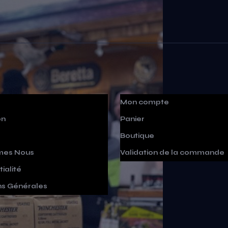
Mon compte
on
Panier
Boutique
mes Nous
Validation de la commande
ialité
ns Générales