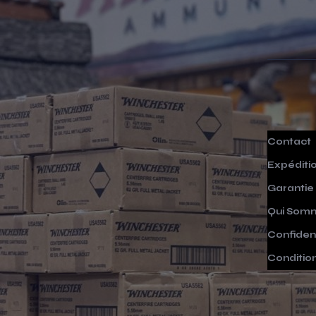
Contact
Expéditi
Garantie
Qui Som
Confident
Conditio