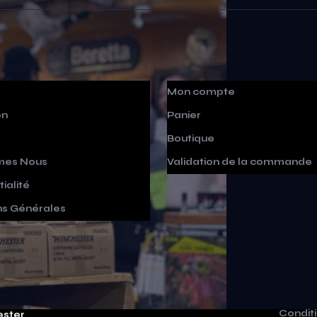
Mon compte
on
Panier
Boutique
mes Nous
Validation de la commande
ialité
ns Générales
Condit
ester