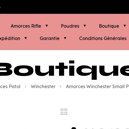
m
Amorces Rifle
Poudres
Boutique
xpédition
Garantie
Conditions Générales
Boutiqu
es Pistol
Winchester
Amorces Winchester Small Pis