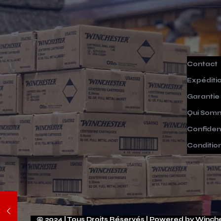
Contact
Expéditi
Garantie
Qui Som
Confident
Conditio
© 2024 | Tous Droits Réservés | Powered by Winch