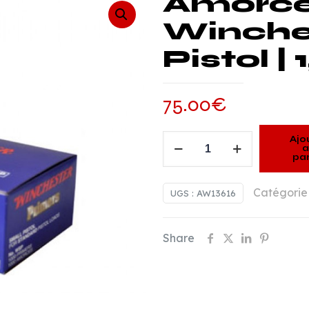
Amorc
Winche
Pistol |
75.00
€
quantité
Ajo
a
pan
de
Amorces
Catégorie
UGS :
AW13616
Winchester
Small
Pistol
Share
|
1,000
Unités