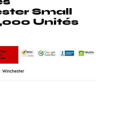
es
ster Small
 1,000 Unités
uter
u
ier
 :
Winchester