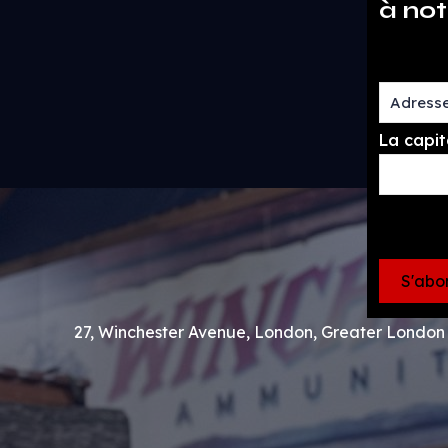
à not
La capit
27, Winchester Avenue, London, Greater Londo