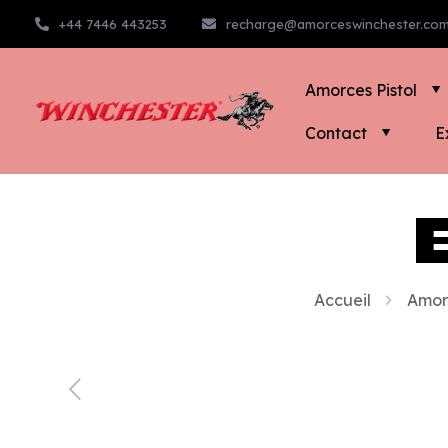
+44 7446 443253
recharge@amorceswinchester.co
Amorces Pistol
Contact
E
Accueil
Amorc